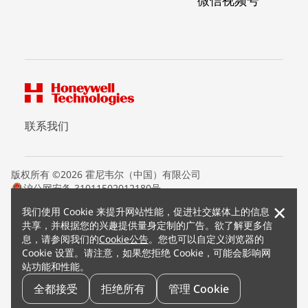
联系我们
版权所有 ©2026 霍尼韦尔（中国）有限公司
沪公网安备 31011502012180号
沪ICP备15008415号
×
我们使用 Cookie 来提升网站性能，促进社交媒体上的信息
条款条约
共享，并根据您的兴趣提供量身定制的广告。欲了解更多信
隐私声明
息，请参阅我们的
Cookie公告
。您也可以自定义浏览器的
您的隐私选项
Cookie 设置。请注意，如果您拒绝 Cookie，可能会影响网
霍尼韦尔科技Cookie通知
站功能和性能。
退订
漏洞报告
全都接受
拒绝所有
管理 Cookie