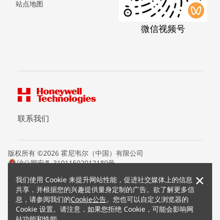
站点地图
微信视频号
联系我们
版权所有 ©2026 霍尼韦尔（中国）有限公司
沪公网安备 31011502012180号
沪ICP备15008415号
×
我们使用 Cookie 来提升网站性能，促进社交媒体上的信息
条款条约
共享，并根据您的兴趣提供量身定制的广告。欲了解更多信
隐私声明
息，请参阅我们的
Cookie公告
。您也可以自定义浏览器的
您的隐私选项
Cookie 设置。请注意，如果您拒绝 Cookie，可能会影响网
霍尼韦尔科技Cookie通知
站功能和性能。