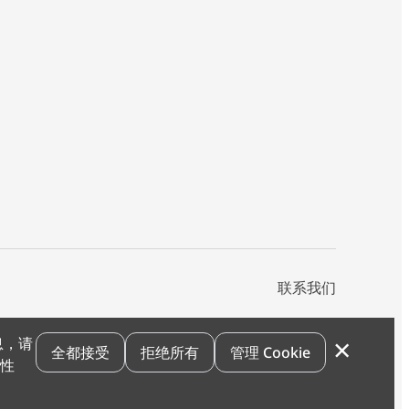
联系我们
×
息，请
私声明
您的隐私选项
霍尼韦尔科技Cookie通知
退订
漏洞报告
全都接受
拒绝所有
管理 Cookie
和性