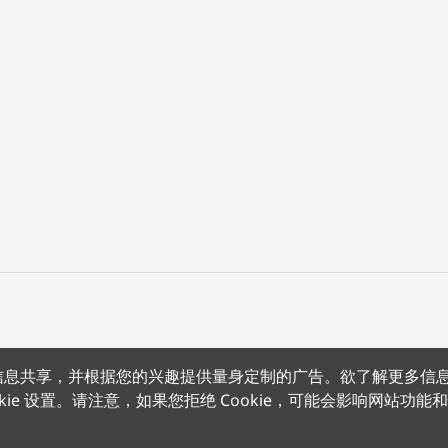
上的信息共享，并根据您的兴趣提供量身定制的广告。欲了解更多信
沪公网安备 31011502012180号
沪ICP备15008415号
条款条约
隐
kie 设置。请注意，如果您拒绝 Cookie，可能会影响网站功能