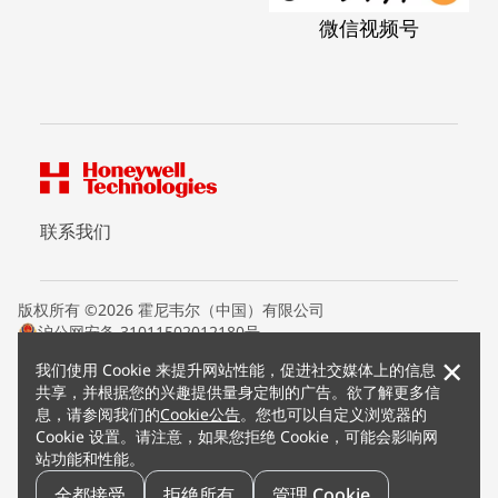
微信视频号
联系我们
版权所有 ©2026 霍尼韦尔（中国）有限公司
沪公网安备 31011502012180号
沪ICP备15008415号
×
我们使用 Cookie 来提升网站性能，促进社交媒体上的信息
条款条约
共享，并根据您的兴趣提供量身定制的广告。欲了解更多信
隐私声明
息，请参阅我们的
Cookie公告
。您也可以自定义浏览器的
您的隐私选项
Cookie 设置。请注意，如果您拒绝 Cookie，可能会影响网
霍尼韦尔科技Cookie通知
站功能和性能。
退订
漏洞报告
全都接受
拒绝所有
管理 Cookie