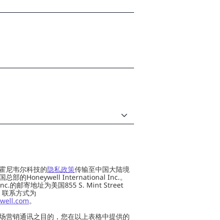
霍尼韦尔科技的
隐私政策
传输至中国大陆境
oneywell International Inc.。
al Inc.的邮寄地址为美国855 S. Mint Street
 US，联系方式为
well.com
。
场营销通讯之目的，您在以上表格中提供的