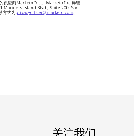
Marketo Inc.。Marketo Inc.详细
ers Island Blvd., Suite 200, San
 联系方式为
privacyofficer@marketo.com
。
关注我们