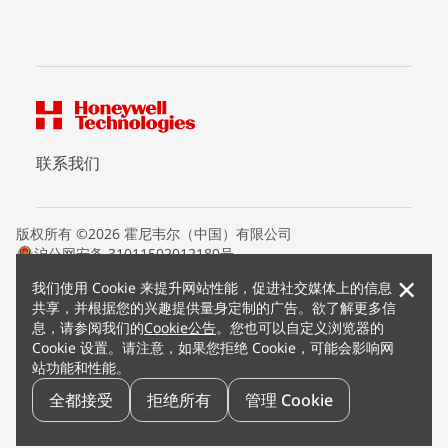
联系我们
版权所有 ©2026 霍尼韦尔（中国）有限公司
沪公网安备 31011502012180号
沪ICP备15008415号
×
我们使用 Cookie 来提升网站性能，促进社交媒体上的信息
条款条约
共享，并根据您的兴趣提供量身定制的广告。欲了解更多信
隐私声明
息，请参阅我们的
Cookie公告
。您也可以自定义浏览器的
您的隐私选项
Cookie 设置。请注意，如果您拒绝 Cookie，可能会影响网
霍尼韦尔科技Cookie通知
站功能和性能。
退订
漏洞报告
全都接受
拒绝所有
管理 Cookie