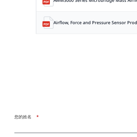
AWM3000 Series Microbridge Mass Airf
Airflow, Force and Pressure Sensor Pro
您的姓名
*