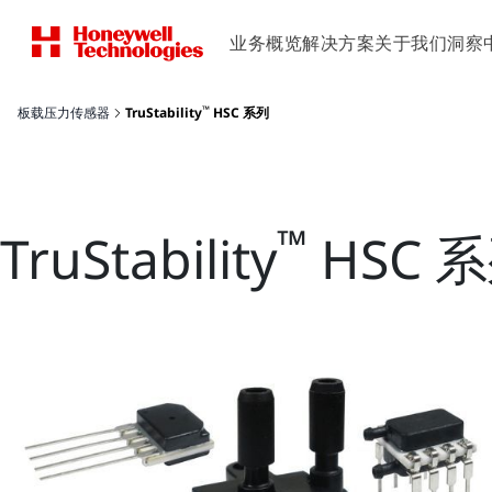
业务概览
解决方案
关于我们
洞察
™
板载压力传感器
TruStability
HSC 系列
™
TruStability
HSC 