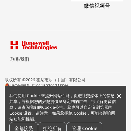
微信视频号
联系我们
版权所有 ©2026 霍尼韦尔（中国）有限公司
沪公网安备 31011502012180号
沪ICP备15008415号
×
我们使用 Cookie 来提升网站性能，促进社交媒体上的信息
条款条约
共享，并根据您的兴趣提供量身定制的广告。欲了解更多信
隐私声明
息，请参阅我们的
Cookie公告
。您也可以自定义浏览器的
您的隐私选项
Cookie 设置。请注意，如果您拒绝 Cookie，可能会影响网
霍尼韦尔科技Cookie通知
站功能和性能。
退订
漏洞报告
全都接受
拒绝所有
管理 Cookie