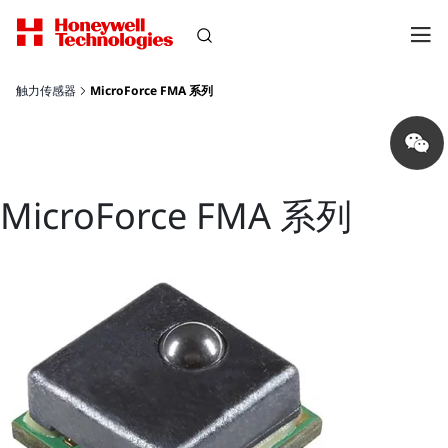
触力传感器
MicroForce FMA 系列
Share
on
wechat
MicroForce FMA 系列