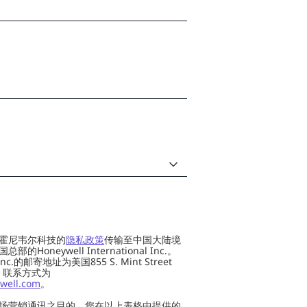
霍尼韦尔科技的
隐私政策
传输至中国大陆境
oneywell International Inc.。
al Inc.的邮寄地址为美国855 S. Mint Street
 US，联系方式为
well.com
。
场营销通讯之目的，您在以上表格中提供的