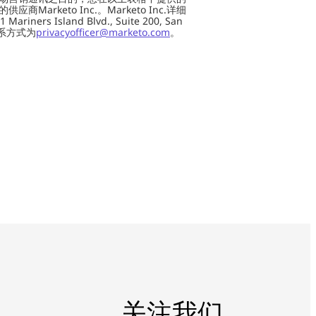
Marketo Inc.。Marketo Inc.详细
ers Island Blvd., Suite 200, San
 联系方式为
privacyofficer@marketo.com
。
关注我们