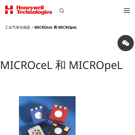
工业气体传感器
MICROceL 和 MICROpeL
Share
on
wechat
MICROceL 和 MICROpeL