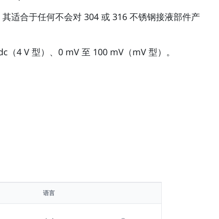
合于任何不会对 304 或 316 不锈钢接液部件产
c（4 V 型）、0 mV 至 100 mV（mV 型）。
语言