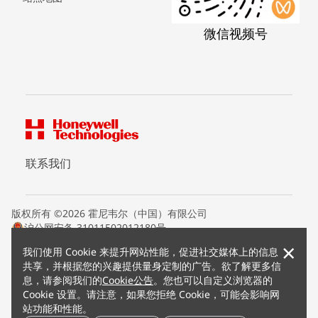
微信视频号
联系我们
版权所有 ©2026 霍尼韦尔（中国）有限公司
沪公网安备 31011502012180号
沪ICP备15008415号
×
我们使用 Cookie 来提升网站性能，促进社交媒体上的信息
条款条约
共享，并根据您的兴趣提供量身定制的广告。欲了解更多信
隐私声明
息，请参阅我们的
Cookie公告
。您也可以自定义浏览器的
您的隐私选项
Cookie 设置。请注意，如果您拒绝 Cookie，可能会影响网
霍尼韦尔科技Cookie通知
站功能和性能。
退订