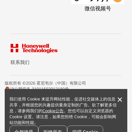
微信视频号
联系我们
版权所有 ©2026 霍尼韦尔（中国）有限公司
沪公网安备 31011502012180号
沪ICP备15008415号
×
我们使用 Cookie 来提升网站性能，促进社交媒体上的信息
条款条约
共享，并根据您的兴趣提供量身定制的广告。欲了解更多信
隐私声明
息，请参阅我们的
Cookie公告
。您也可以自定义浏览器的
您的隐私选项
Cookie 设置。请注意，如果您拒绝 Cookie，可能会影响网
霍尼韦尔科技Cookie通知
站功能和性能。
退订
漏洞报告