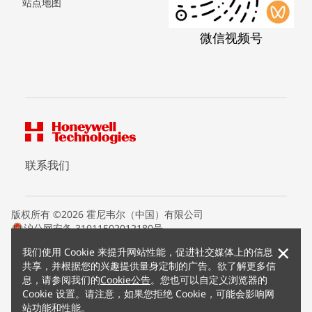
站点地图
微信视频号
联系我们
版权所有 ©2026 霍尼韦尔（中国）有限公司
沪公网安备 31011502012180号
沪ICP备15008415号
×
我们使用 Cookie 来提升网站性能，促进社交媒体上的信息
条款条约
共享，并根据您的兴趣提供量身定制的广告。欲了解更多信
隐私声明
息，请参阅我们的
Cookie公告
。您也可以自定义浏览器的
您的隐私选项
Cookie 设置。请注意，如果您拒绝 Cookie，可能会影响网
霍尼韦尔科技Cookie通知
站功能和性能。
退订