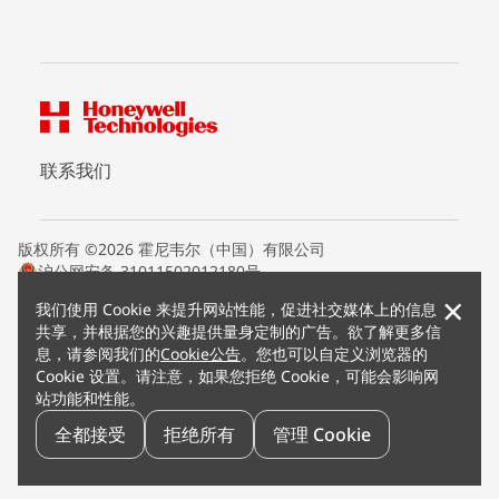
联系我们
版权所有 ©2026 霍尼韦尔（中国）有限公司
沪公网安备 31011502012180号
沪ICP备15008415号
×
我们使用 Cookie 来提升网站性能，促进社交媒体上的信息
条款条约
共享，并根据您的兴趣提供量身定制的广告。欲了解更多信
隐私声明
息，请参阅我们的
Cookie公告
。您也可以自定义浏览器的
您的隐私选项
Cookie 设置。请注意，如果您拒绝 Cookie，可能会影响网
霍尼韦尔科技Cookie通知
站功能和性能。
退订
漏洞报告
全都接受
拒绝所有
管理 Cookie