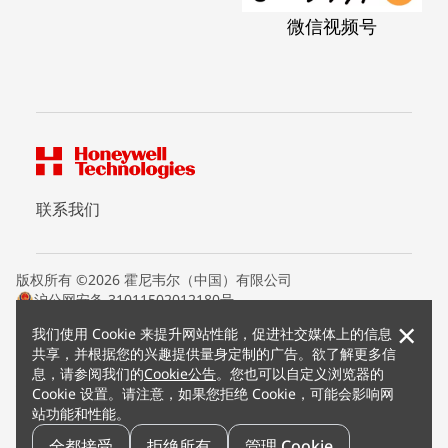
微信视频号
联系我们
版权所有 ©2026 霍尼韦尔（中国）有限公司
沪公网安备 31011502012180号
沪ICP备15008415号
×
我们使用 Cookie 来提升网站性能，促进社交媒体上的信息
条款条约
共享，并根据您的兴趣提供量身定制的广告。欲了解更多信
隐私声明
息，请参阅我们的
Cookie公告
。您也可以自定义浏览器的
您的隐私选项
Cookie 设置。请注意，如果您拒绝 Cookie，可能会影响网
霍尼韦尔科技Cookie通知
站功能和性能。
退订
漏洞报告
全都接受
拒绝所有
管理 Cookie