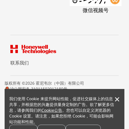
微信视频号
联系我们
版权所有 ©2026 霍尼韦尔（中国）有限公司
沪公网安备 31011502012180号
沪ICP备15008415号
×
我们使用 Cookie 来提升网站性能，促进社交媒体上的信息
条款条约
共享，并根据您的兴趣提供量身定制的广告。欲了解更多信
隐私声明
息，请参阅我们的
Cookie公告
。您也可以自定义浏览器的
您的隐私选项
Cookie 设置。请注意，如果您拒绝 Cookie，可能会影响网
霍尼韦尔科技Cookie通知
站功能和性能。
退订