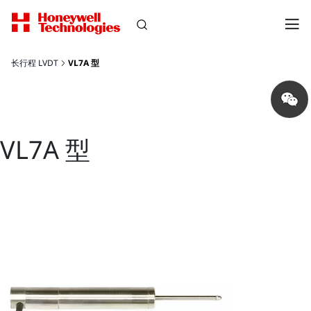
长行程 LVDT
VL7A 型
Share
on
wechat
VL7A 型