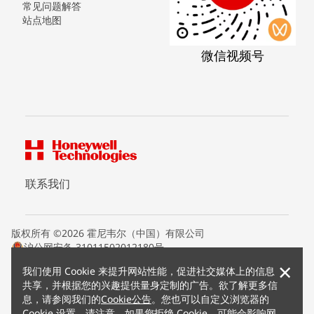
常见问题解答
站点地图
微信视频号
联系我们
版权所有 ©2026 霍尼韦尔（中国）有限公司
沪公网安备 31011502012180号
沪ICP备15008415号
×
我们使用 Cookie 来提升网站性能，促进社交媒体上的信息
条款条约
共享，并根据您的兴趣提供量身定制的广告。欲了解更多信
隐私声明
息，请参阅我们的
Cookie公告
。您也可以自定义浏览器的
您的隐私选项
Cookie 设置。请注意，如果您拒绝 Cookie，可能会影响网