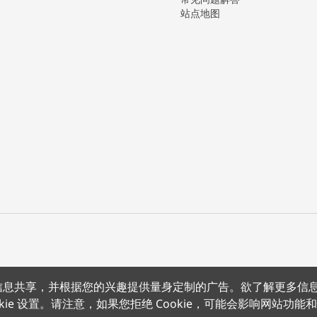
站点地图
上的信息共享，并根据您的兴趣提供量身定制的广告。欲了解更多信
沪公网安备 31011502012180号
沪ICP备15008415号
条款条约
隐
kie 设置。请注意，如果您拒绝 Cookie，可能会影响网站功能