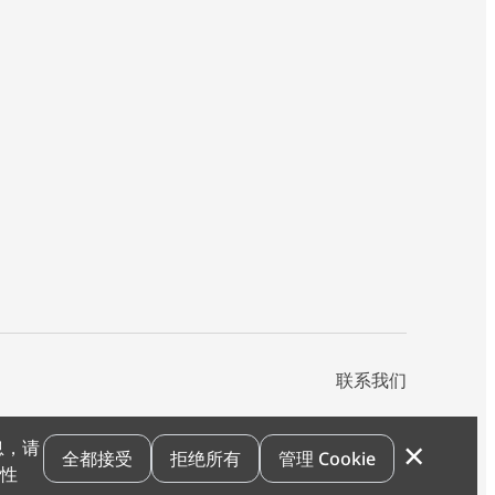
联系我们
×
息，请
私声明
您的隐私选项
霍尼韦尔科技Cookie通知
退订
漏洞报告
全都接受
拒绝所有
管理 Cookie
和性