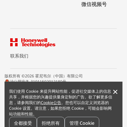
微信视频号
联系我们
版权所有 ©2026 霍尼韦尔（中国）有限公司
沪公网安备 31011502012180号
沪ICP备15008415号
×
我们使用 Cookie 来提升网站性能，促进社交媒体上的信息
条款条约
共享，并根据您的兴趣提供量身定制的广告。欲了解更多信
隐私声明
息，请参阅我们的
Cookie公告
。您也可以自定义浏览器的
您的隐私选项
Cookie 设置。请注意，如果您拒绝 Cookie，可能会影响网
霍尼韦尔科技Cookie通知
站功能和性能。
退订
漏洞报告
全都接受
拒绝所有
管理 Cookie