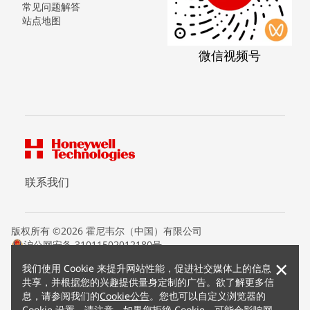
常见问题解答
站点地图
微信视频号
联系我们
版权所有 ©2026 霍尼韦尔（中国）有限公司
沪公网安备 31011502012180号
沪ICP备15008415号
×
我们使用 Cookie 来提升网站性能，促进社交媒体上的信息
条款条约
共享，并根据您的兴趣提供量身定制的广告。欲了解更多信
隐私声明
息，请参阅我们的
Cookie公告
。您也可以自定义浏览器的
您的隐私选项
Cookie 设置。请注意，如果您拒绝 Cookie，可能会影响网