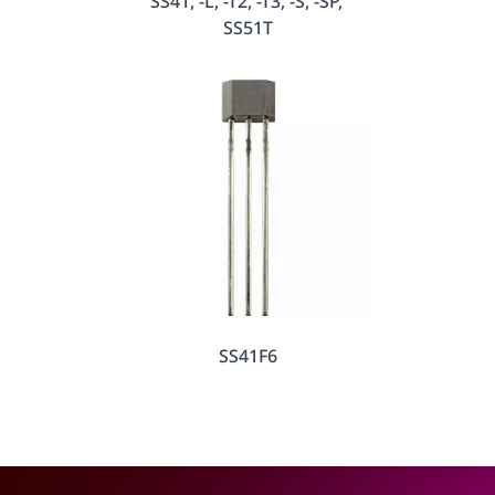
SS41, -L, -T2, -T3, -S, -SP,
SS51T
SS41F6