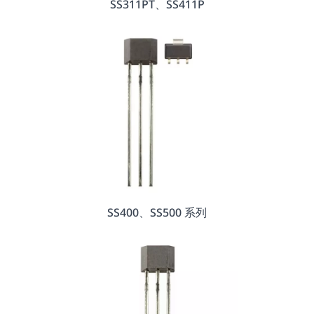
SS311PT、SS411P
SS400、SS500 系列