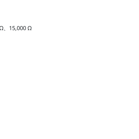
Ω、15,000 Ω