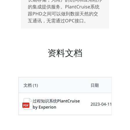
的集成提供服务。PlantCruise系统
跟PHD之间可以做到数据天然的交
互通讯，无需通过OPC接口。
资料文档
文档
(1)
日期
大
过程知识系统PlantCruise
2023-04-11
4
by Experion