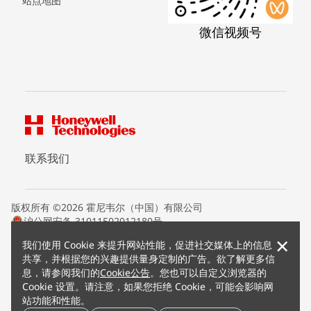
站点地图
微信视频号
联系我们
版权所有 ©2026 霍尼韦尔（中国）有限公司
沪公网安备 31011502012180号
沪ICP备15008415号
×
我们使用 Cookie 来提升网站性能，促进社交媒体上的信息
条款条约
共享，并根据您的兴趣提供量身定制的广告。欲了解更多信
隐私声明
息，请参阅我们的
Cookie公告
。您也可以自定义浏览器的
您的隐私选项
Cookie 设置。请注意，如果您拒绝 Cookie，可能会影响网
霍尼韦尔科技Cookie通知
站功能和性能。
退订