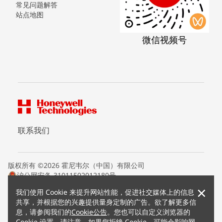
常见问题解答
站点地图
微信视频号
联系我们
版权所有 ©2026 霍尼韦尔（中国）有限公司
沪公网安备 31011502012180号
沪ICP备15008415号
×
我们使用 Cookie 来提升网站性能，促进社交媒体上的信息
条款条约
共享，并根据您的兴趣提供量身定制的广告。欲了解更多信
隐私声明
息，请参阅我们的
Cookie公告
。您也可以自定义浏览器的
您的隐私选项
Cookie 设置。请注意，如果您拒绝 Cookie，可能会影响网