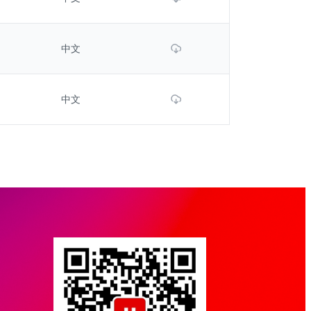
Download File
中文
Download File
中文