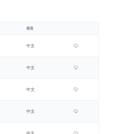
语言
Download File
中文
Download File
中文
Download File
中文
Download File
中文
Download File
中文