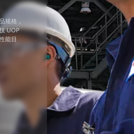
品规格，
 UOP
性能目