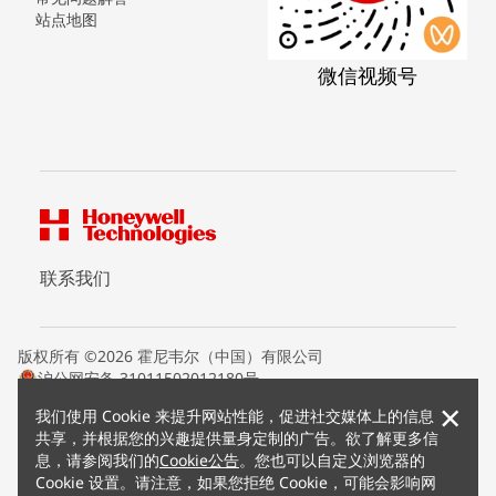
站点地图
微信视频号
联系我们
版权所有 ©2026 霍尼韦尔（中国）有限公司
沪公网安备 31011502012180号
沪ICP备15008415号
×
我们使用 Cookie 来提升网站性能，促进社交媒体上的信息
条款条约
共享，并根据您的兴趣提供量身定制的广告。欲了解更多信
隐私声明
息，请参阅我们的
Cookie公告
。您也可以自定义浏览器的
您的隐私选项
Cookie 设置。请注意，如果您拒绝 Cookie，可能会影响网
霍尼韦尔科技Cookie通知