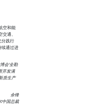
航空和能
空交通、
充分践行
持续通过进
博会‘全勤
断开发满
新质生产
余锋
尔中国总裁