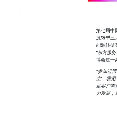
第七届中
源转型
三
能源转型
“东方服务
博会这一
“参加进
生’，霍尼
足客户需
力发展，