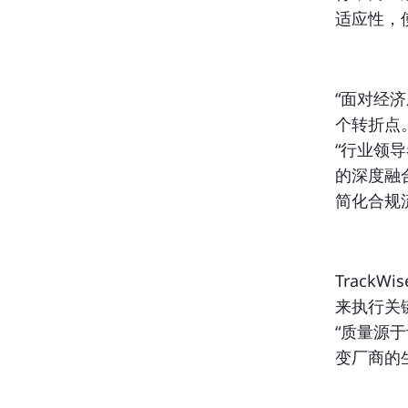
适应性，
“面对经
个转折点。”
“行业领
的深度融
简化合规
TrackWis
来执行关
“质量源于设
变厂商的