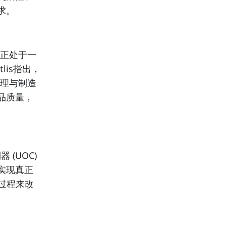
求。
业正处于一
tlis指出，
管理与制造
品质量，
 (UOC)
实现真正
过程来改