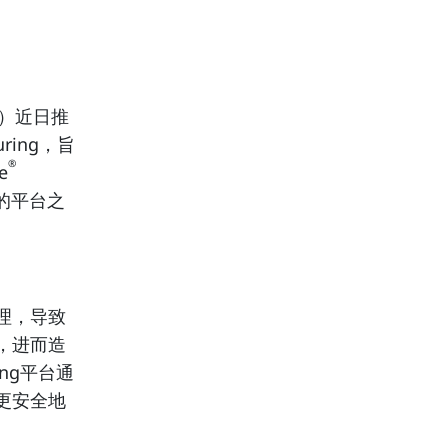
）近日推
uring，旨
®
e
法的平台之
理，导致
，进而造
ring平台通
更安全地