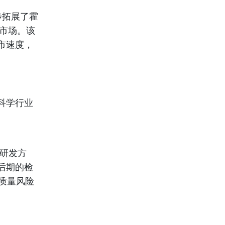
一步拓展了霍
市场。该
市速度，
命科学行业
品研发方
后期的检
质量风险