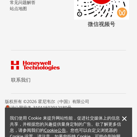
常见问题解答
站点地图
微信视频号
联系我们
版权所有 ©2026 霍尼韦尔（中国）有限公司
沪公网安备 31011502012180号
沪ICP备15008415号
×
我们使用 Cookie 来提升网站性能，促进社交媒体上的信息
条款条约
共享，并根据您的兴趣提供量身定制的广告。欲了解更多信
隐私声明
息，请参阅我们的
Cookie公告
。您也可以自定义浏览器的
您的隐私选项
Cookie 设置。请注意，如果您拒绝 Cookie，可能会影响网