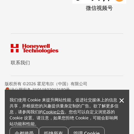
微信视频号
联系我们
版权所有 ©2026 霍尼韦尔（中国）有限公司
沪公网安备 31011502012180号
沪ICP备15008415号
×
我们使用 Cookie 来提升网站性能，促进社交媒体上的信息
条款条约
共享，并根据您的兴趣提供量身定制的广告。欲了解更多信
隐私声明
息，请参阅我们的
Cookie公告
。您也可以自定义浏览器的
您的隐私选项
Cookie 设置。请注意，如果您拒绝 Cookie，可能会影响网
霍尼韦尔科技Cookie通知
站功能和性能。
退订
漏洞报告
全都接受
拒绝所有
管理 Cookie