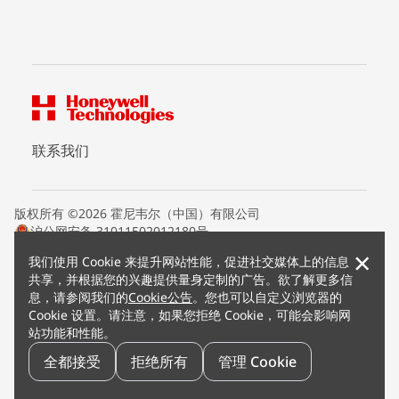
联系我们
版权所有 ©2026 霍尼韦尔（中国）有限公司
沪公网安备 31011502012180号
沪ICP备15008415号
×
我们使用 Cookie 来提升网站性能，促进社交媒体上的信息
条款条约
共享，并根据您的兴趣提供量身定制的广告。欲了解更多信
隐私声明
息，请参阅我们的
Cookie公告
。您也可以自定义浏览器的
您的隐私选项
Cookie 设置。请注意，如果您拒绝 Cookie，可能会影响网
霍尼韦尔科技Cookie通知
站功能和性能。
退订
漏洞报告
全都接受
拒绝所有
管理 Cookie