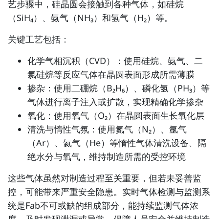
艺步骤中，硅晶圆会接触到各种气体，如硅烷
（SiH₄）、氨气（NH₃）和氢气（H₂）等。
关键工艺包括：
化学气相沉积（CVD）
：使用硅烷、氨气、二
氯硅烷等反应气体在晶圆表面形成所需薄膜
掺杂
：使用二硼烷（B₂H₆）、磷化氢（PH₃）等
气体进行离子注入或扩散，实现精确化学掺杂
氧化
：使用氧气（O₂）在晶圆表面生长氧化层
清洗与惰性气氛
：使用氮气（N₂）、氩气
（Ar）、氦气（He）等惰性气体清洗设备、隔
绝水分与氧气，维持制造所需的受控环境
这些气体虽然对制造过程至关重要，但若未妥善监
控，可能带来严重安全隐患。
实时气体检测与监测系
统
是Fab不可或缺的组成部分，能持续监测气体浓