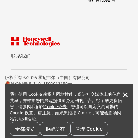
联系我们
版权所有 ©2026 霍尼韦尔（中国）有限公司
沪公网安备 31011502012180号
沪ICP备15008415号
×
我们使用 Cookie 来提升网站性能，促进社交媒体上的信息
条款条约
共享，并根据您的兴趣提供量身定制的广告。欲了解更多信
隐私声明
息，请参阅我们的
Cookie公告
。您也可以自定义浏览器的
您的隐私选项
Cookie 设置。请注意，如果您拒绝 Cookie，可能会影响网
霍尼韦尔科技Cookie通知
站功能和性能。
退订
漏洞报告
全都接受
拒绝所有
管理 Cookie