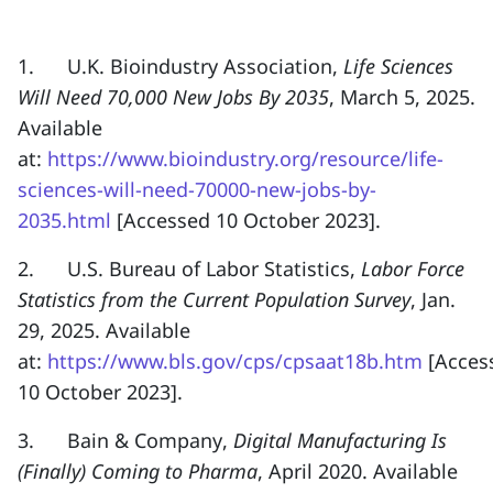
1.
U.K. Bioindustry Association
,
Life Sciences
Will Need 70,000 New Jobs By 2035
, March 5, 2025.
Available
at:
https://www.bioindustry.org/resource/life-
sciences-will-need-70000-new-jobs-by-
2035.html
[Accessed 10 October 2023].
2.
U.S. Bureau of Labor Statistics
,
Labor Force
Statistics from the Current Population Survey
, Jan.
29, 2025. Available
at:
https://www.bls.gov/cps/cpsaat18b.htm
[Acces
10 October 2023].
3.
Bain & Company
,
Digital Manufacturing Is
(Finally) Coming to Pharma
, April 2020. Available