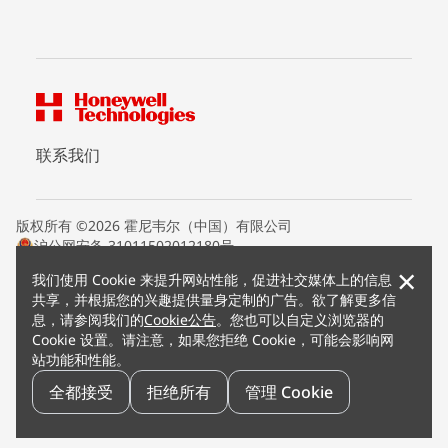
联系我们
版权所有 ©2026 霍尼韦尔（中国）有限公司
沪公网安备 31011502012180号
沪ICP备15008415号
×
我们使用 Cookie 来提升网站性能，促进社交媒体上的信息
条款条约
共享，并根据您的兴趣提供量身定制的广告。欲了解更多信
隐私声明
息，请参阅我们的
Cookie公告
。您也可以自定义浏览器的
您的隐私选项
Cookie 设置。请注意，如果您拒绝 Cookie，可能会影响网
霍尼韦尔科技Cookie通知
站功能和性能。
退订
漏洞报告
全都接受
拒绝所有
管理 Cookie