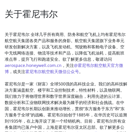
关于霍尼韦尔
关于霍尼韦尔 全球几乎所有商用、防务和航空飞机上均有霍尼韦尔
航空航天集团各类产品和服务的身影。航空航天集团旗下业务单元
研发创新解决方案，以及飞机发动机、驾驶舱和客舱电子设备、空
中无线网络连接、物流等技术和产品，以降低飞机油耗，提高航班
准点率，提升飞行和跑道安全。欲了解更多信息，敬请访问
aerospace.honeywell.com.cn
，关注
@霍尼韦尔航空航天官方微
博
，或关注
霍尼韦尔航空航天微信公众号
。
霍尼韦尔是一家《财富》全球500强的高科技企业。我们的高科技解
决方案涵盖航空、楼宇和工业控制技术，特性材料，以及物联网。
我们致力于将物理世界和数字世界深度融合，利用先进的云计算、
数据分析和工业物联网技术解决最为棘手的经济和社会挑战。在中
国，霍尼韦尔长期以创新来推动增长，贯彻“东方服务于东方”和“东
方服务于全球”的战略。霍尼韦尔始创于1885年，在华历史可以追溯
到1935年，在上海开设了第一个经销机构。目前，霍尼韦尔所有业
务集团均已落户中国，上海是霍尼韦尔亚太区总部。欲了解更多公