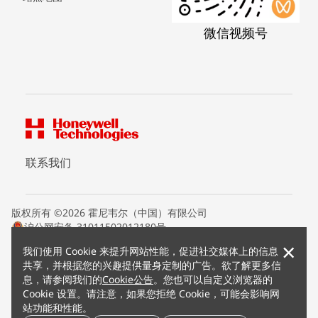
微信视频号
联系我们
版权所有 ©2026 霍尼韦尔（中国）有限公司
沪公网安备 31011502012180号
沪ICP备15008415号
×
我们使用 Cookie 来提升网站性能，促进社交媒体上的信息
条款条约
共享，并根据您的兴趣提供量身定制的广告。欲了解更多信
隐私声明
息，请参阅我们的
Cookie公告
。您也可以自定义浏览器的
您的隐私选项
Cookie 设置。请注意，如果您拒绝 Cookie，可能会影响网
霍尼韦尔科技Cookie通知
站功能和性能。
退订