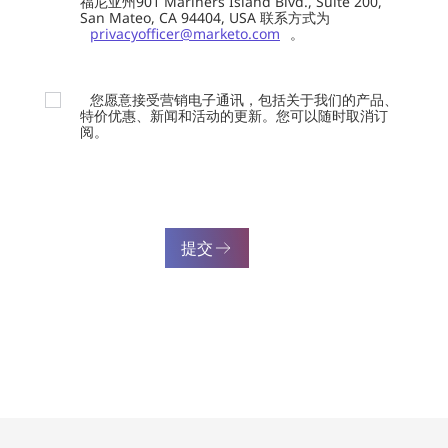
福尼亚州901 Mariners Island Blvd., Suite 200,
San Mateo, CA 94404, USA 联系方式为
privacyofficer@marketo.com
。
您愿意接受营销电子通讯，包括关于我们的产品、
特价优惠、新闻和活动的更新。您可以随时取消订
阅。
提交