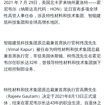
2021 年 7 月 29日，美国北卡罗来纳州夏洛特
——霍
尼韦尔（
纳斯达克代码：HON
）近日宣布多项全球
性高管人事任命，涉及特性材料和技术集团、智能建
筑科技集团和全球高增长地区。
智能建筑科技集团原总裁兼首席执行官柯伟茂先生
（Vimal Kapur）被任命为特性材料和技术集团总裁
兼首席执行官，常驻美国休斯顿。柯伟茂先生在霍尼
韦尔任职长达32年，曾领导特性材料和技术集团旗下
过程控制部业务。
特性材料和技术集团原总裁兼首席执行官高腾先生
（Rajeev Gautam）决定于2021年8月13日正式退
休，结束在霍尼韦尔长达43年的职业生涯。自退休之