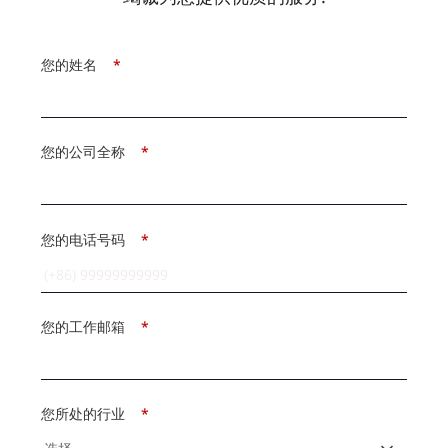
您的姓名
*
您的公司全称
*
您的电话号码
*
您的工作邮箱
*
您所处的行业
*