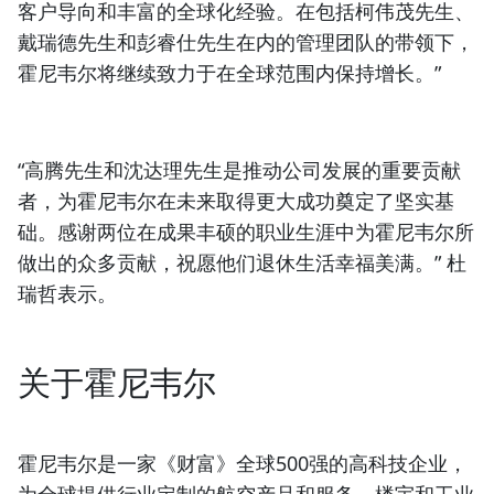
客户导向和丰富的全球化经验。在包括柯伟茂先生、
戴瑞德先生和彭睿仕先生在内的管理团队的带领下，
霍尼韦尔将继续致力于在全球范围内保持增长。”
“高腾先生和沈达理先生是推动公司发展的重要贡献
者，为霍尼韦尔在未来取得更大成功奠定了坚实基
础。感谢两位在成果丰硕的职业生涯中为霍尼韦尔所
做出的众多贡献，祝愿他们退休生活幸福美满。” 杜
瑞哲表示。
关于霍尼韦尔
霍尼韦尔是一家《财富》全球500强的高科技企业，