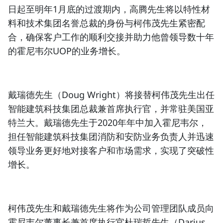
日起至明年1月底的过渡期内，高腾先生将以特性材
料和技术集团名誉总裁的身份与柯伟茂先生紧密配
合，确保客户工作的顺利交接并助力他曾领导数十年
的霍尼韦尔UOP的业务增长。
戴瑞德先生（Doug Wright）将接替柯伟茂先生出任
智能建筑科技集团总裁兼首席执行官，并常驻美国亚
特兰大。戴瑞德先生于2020年年中加入霍尼韦尔，
担任智能建筑科技集团消防和安防业务负责人并迅速
领导业务更好地对接客户和市场需求，实现了突破性
增长。
柯伟茂先生和戴瑞德先生将作为公司管理团队成员向
霍尼韦尔董事长兼首席执行官杜瑞哲先生（Darius