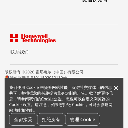
联系我们
版权所有 ©2026 霍尼韦尔（中国）有限公司
沪公网安备 31011502012180号
沪ICP备15008415号
×
我们使用 Cookie 来提升网站性能，促进社交媒体上的信息
条款条约
共享，并根据您的兴趣提供量身定制的广告。欲了解更多信
隐私声明
息，请参阅我们的
Cookie公告
。您也可以自定义浏览器的
您的隐私选项
Cookie 设置。请注意，如果您拒绝 Cookie，可能会影响网
霍尼韦尔科技Cookie通知
站功能和性能。
退订
漏洞报告
全都接受
拒绝所有
管理 Cookie