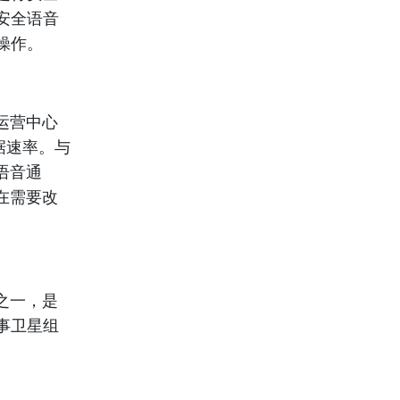
安全语音
操作。
司运营中心
据速率。与
制语音通
，在需要改
性之一，是
事卫星组