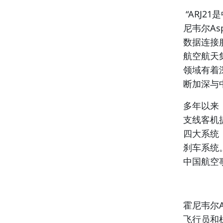
“ARJ
尼韦尔Aspi
数据连接
航空航天
领域有着
断加深与
多年以来
支线客机
四大系统
刹车系统
中国航空
霍尼韦尔A
飞行员和