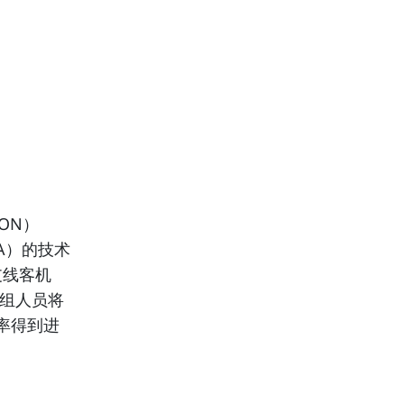
ON）
A）的技术
支线客机
机机组人员将
率得到进