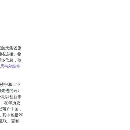
空航天集团旗
网络连接、物
更多信息，敬
尼韦尔航空
、楼宇和工业
用先进的云计
长期以创新来
年，在华历史
已落户中国，
，其中包括20
物互联、更智