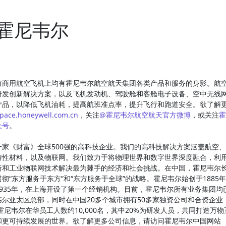
霍尼韦尔
有商用航空飞机上均有霍尼韦尔航空航天集团各类产品和服务的身影。航
研发创新解决方案，以及飞机发动机、驾驶舱和客舱电子设备、空中无线
产品，以降低飞机油耗，提高航班准点率，提升飞行和跑道安全。欲了解
pace.honeywell.com.cn
，关注
@霍尼韦尔航空航天官方微博
，或关注
霍
众号
。
一家《财富》全球500强的高科技企业。我们的高科技解决方案涵盖航空
特性材料，以及物联网。我们致力于将物理世界和数字世界深度融合，利
析和工业物联网技术解决最为棘手的经济和社会挑战。在中国，霍尼韦尔
彻“东方服务于东方”和“东方服务于全球”的战略。霍尼韦尔始创于1885
1935年，在上海开设了第一个经销机构。目前，霍尼韦尔所有业务集团均
尔亚太区总部，同时在中国20多个城市拥有50多家独资公司和合资企业
霍尼韦尔在华员工人数约10,000名，其中20%为研发人员，共同打造万
和更可持续发展的世界。欲了解更多公司信息，请访问霍尼韦尔中国网站