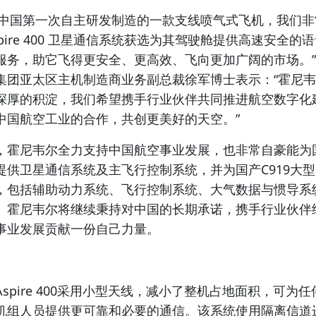
21是中国第一次自主研发制造的一款支线喷气式飞机，我们
re 400
卫星通信系统
获选为其驾驶舱提供高速安全的语
服务，助它飞得更安全、更高效、飞向更加广阔的市场。
集团亚太区主机制造商业务副总裁徐军博士表示：“霍尼
深厚的积淀，我们希望携手行业伙伴共同推进航空数字化
中国航空工业的合作，共创更美好的天空。”
，霍尼韦尔全力支持中国航空事业发展，也非常自豪能为国产
提供
卫星通信系统
及主
飞行控制系统
，并为国产C919大
，包括辅助动力系统、飞行控制系统、大气数据与惯导系
。霍尼韦尔将继续秉持对中国的长期承诺，携手行业伙伴
事业发展贡献一份自己力量。
spire 400采用小型天线，减小了整机占地面积，可为
机组人员提供更可靠和必要的通信。该系统使用隔离信道