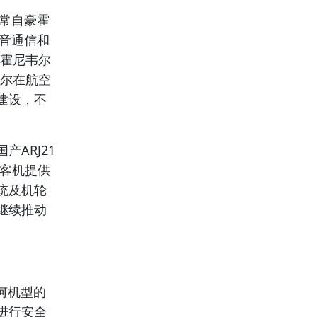
非常自豪霍
音通信和
”霍尼韦尔
韦尔在航空
建设，不
ARJ21
型客机提供
统及机轮
继续推动
任何机型的
进行安全