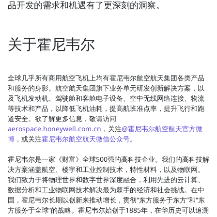
品开发的需求和机遇有了更深刻的洞察。
关于霍尼韦尔
全球几乎所有商用航空飞机上均有霍尼韦尔航空航天集团各类产品
和服务的身影。航空航天集团旗下业务单元研发创新解决方案，以
及飞机发动机、驾驶舱和客舱电子设备、空中无线网络连接、物流
等技术和产品，以降低飞机油耗，提高航班准点率，提升飞行和跑
道安全。欲了解更多信息，敬请访问
aerospace.honeywell.com.cn
，关注
@霍尼韦尔航空航天官方微
博
，或关注
霍尼韦尔航空航天微信公众号
。
霍尼韦尔是一家《财富》全球500强的高科技企业。我们的高科技解
决方案涵盖航空、楼宇和工业控制技术，特性材料，以及物联网。
我们致力于将物理世界和数字世界深度融合，利用先进的云计算、
数据分析和工业物联网技术解决最为棘手的经济和社会挑战。在中
国，霍尼韦尔长期以创新来推动增长，贯彻“东方服务于东方”和“东
方服务于全球”的战略。霍尼韦尔始创于1885年，在华历史可以追溯