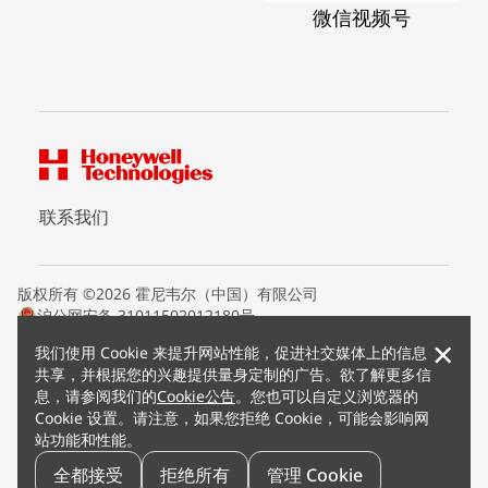
微信视频号
联系我们
版权所有 ©2026 霍尼韦尔（中国）有限公司
沪公网安备 31011502012180号
沪ICP备15008415号
×
我们使用 Cookie 来提升网站性能，促进社交媒体上的信息
条款条约
共享，并根据您的兴趣提供量身定制的广告。欲了解更多信
隐私声明
息，请参阅我们的
Cookie公告
。您也可以自定义浏览器的
您的隐私选项
Cookie 设置。请注意，如果您拒绝 Cookie，可能会影响网
霍尼韦尔科技Cookie通知
站功能和性能。
退订
漏洞报告
全都接受
拒绝所有
管理 Cookie