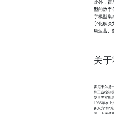
此外，霍
型的数字
字模型集
字化解决
康运营、
关于
霍尼韦尔是
和工业控制
使世界实现
1935年在
务东方”和
国，上海是