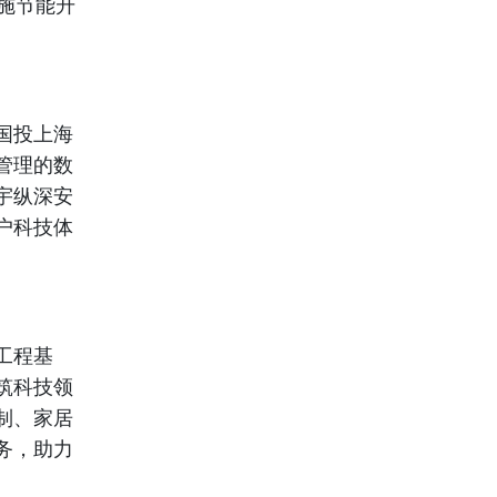
施节能升
国投上海
管理的数
宇纵深安
户科技体
工程基
筑科技
领
制、家居
务，助力