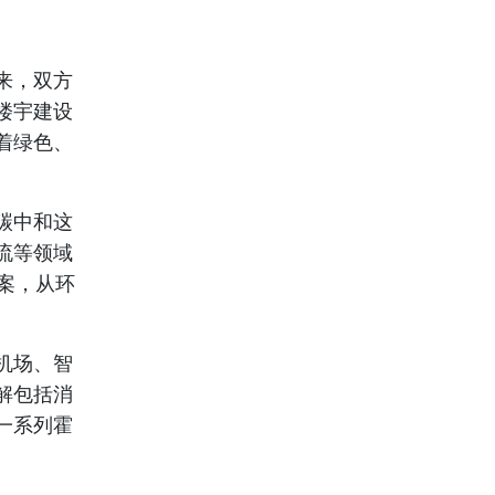
来，双方
楼宇
建设
着绿色、
碳中和这
流等领域
案，从环
机场、智
解包括消
一系列霍