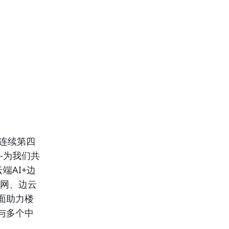
连续第四
-为我们共
端AI+边
联网、边云
面助力楼
与多个中