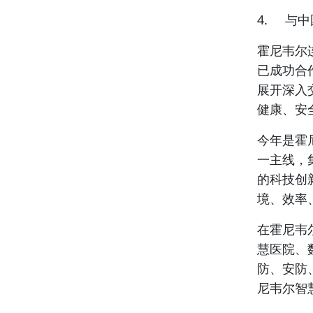
4. 与
霍尼韦尔
已成功合
展开深入
健康、安
今年是霍
一主线，
的科技创
境、效率
在霍尼韦
慧医院、
防、安防
尼韦尔智