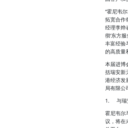
“霍尼韦
拓宽合作
经理李烨
彻‘东方
丰富经验
的高质量
本届进博
括瑞安新
港经济发
局有限公
1. 与
霍尼韦尔
议，将在