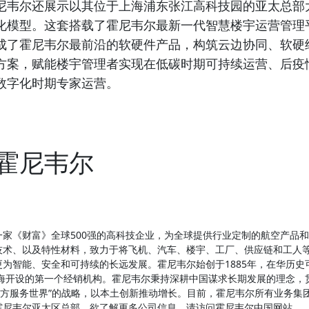
尼韦尔还展示以其位于上海浦东张江高科技园的亚太总部
化模型。这套搭载了霍尼韦尔最新一代智慧楼宇运营管理
成了霍尼韦尔最前沿的软硬件产品，构筑云边协同、软硬
方案，赋能楼宇管理者实现在低碳时期可持续运营、后疫
数字化时期专家运营。
霍尼韦尔
一家《财富》全球500强的高科技企业，为全球提供行业定制的航空产品
技术、以及特性材料，致力于将飞机、汽车、楼宇、工厂、供应链和工人
更为智能、安全和可持续的长远发展。霍尼韦尔始创于1885年，在华历史
上海开设的第一个经销机构。霍尼韦尔秉持深耕中国谋求长期发展的理念，
“东方服务世界”的战略，以本土创新推动增长。目前，霍尼韦尔所有业务集
霍尼韦尔亚太区总部。欲了解更多公司信息，请访问霍尼韦尔中国网站