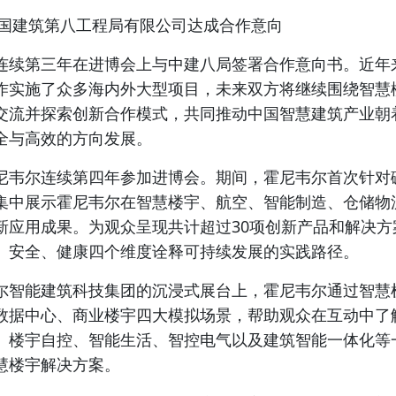
中国建筑第八工程局有限公司达成合作意向
连续第三年在进博会上与中建八局签署合作意向书。近年
作实施了众多海内外大型项目，未来双方将继续围绕
智慧
交流并探索创新合作模式，共同推动中国智慧建筑产业朝
全与高效的方向发展。
尼韦尔连续第四年参加进博会。期间，霍尼韦尔首次针对
集中展示霍尼韦尔在
智慧楼宇
、航空、智能制造、仓储物
新应用成果。为观众呈现共计超过30项创新产品和解决方
、安全、健康四个维度诠释可持续发展的实践路径。
尔
智能建筑科技
集团的沉浸式展台上，霍尼韦尔通过智慧
数据中心、商业楼宇四大模拟场景，帮助观众在互动中了
、楼宇自控、智能生活、智控电气以及建筑智能一体化等
慧楼宇解决方案。