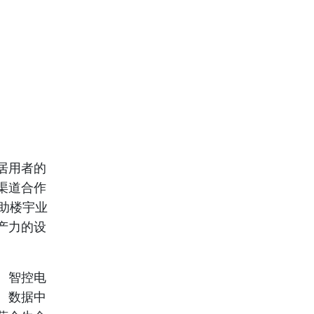
居用者的
渠道合作
助楼宇业
产力的设
、智控电
、数据中