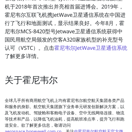
机于2018年首次推出并亮相首届进博会。2019年，
霍尼韦尔互联飞机携
JetWave卫星通信系统
在中国进
行了飞行和地面测试，显示结果良好。今年8月，霍
尼韦尔MCS-8420型号
Jetwave卫星通信系统
获得中
国民用航空局颁发的空客A320家族机型的补充型号
认可（VSTC）。点击
霍尼韦尔JetWave卫星通信系统
了解更多详情。
关于霍尼韦尔
全球几乎所有商用航空飞机上均有霍尼韦尔航空航天集团各类产品
和服务的身影。航空航天集团旗下业务单元研发创新解决方案，以
及飞机发动机、驾驶舱和客舱电子设备、空中无线网络连接、物流
等技术和产品，以降低飞机油耗，提高航班准点率，提升飞行和跑
道安全。欲了解更多信息，敬请访问
aerospace.honeywell.com.cn
，关注
@霍尼韦尔航空航天官方微