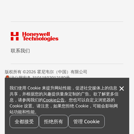
联系我们
版权所有 ©2026 霍尼韦尔（中国）有限公司
沪公网安备 31011502012180号
沪ICP备15008415号
×
我们使用 Cookie 来提升网站性能，促进社交媒体上的信息
条款条约
共享，并根据您的兴趣提供量身定制的广告。欲了解更多信
隐私声明
息，请参阅我们的
Cookie公告
。您也可以自定义浏览器的
您的隐私选项
Cookie 设置。请注意，如果您拒绝 Cookie，可能会影响网
霍尼韦尔科技Cookie通知
站功能和性能。
退订
漏洞报告
全都接受
拒绝所有
管理 Cookie