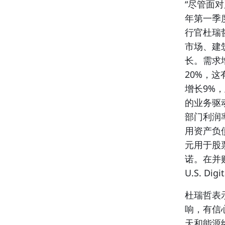
“尽管面
年第一季
行官杜瑞哲
市场、建
长。需求
20%，这
增长9%
的业务驱
部门利润
用资产负
元用于股
诺。在并
U.S. Di
杜瑞哲表
响，有信
天和能源