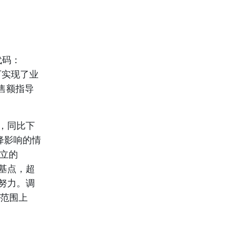
代码：
下实现了业
售额指导
，同比下
降影响的情
成立的
个基点，超
努力。调
测范围上