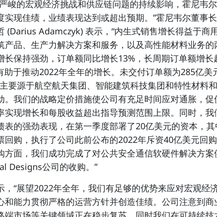
对严峻的宏观经济挑战和供应链问题的持续影响，霍尼韦尔仍
度实现佳绩，业绩表现达到或超出预期。”霍尼韦尔董事
 (Darius Adamczyk) 表示，“内生式销售增长得益于
筑产品、生产力解决方案和服务，以及高性能材料业务的
增长保持强劲，订单额同比增长13%，长周期订单额增长
有助于推动2022年全年的增长。未交付订单额为285亿美
，主要源于航空航天集团、智能建筑科技集团和特性材料
动。我们的战略定价措施使公司有充足时间应对通胀，促
率实现增长和每股收益超出指导预测范围上限。同时，我
债表的强劲表现，在第一季度部署了20亿美元的资本，其
票回购，执行了公司此前公布的2022年斥资40亿美元回
购方面，我们成功完成了对公共安全通信软硬件解决方案
gital Designs公司的收购。”
示，“展望2022年全年，我们有足够的优势来应对宏观经
心和能力贯彻严格的运营方针并创造佳绩。公司注意到商
终端市场等关键领域正在稳步复苏，同时我们在可持续技