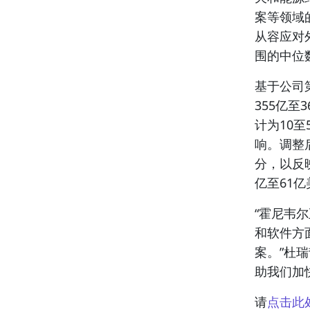
案等领域
从容应对
围的中位
基于公司
355亿
计为10至
响。调整后
分，以反
亿至61
“霍尼韦
和软件方
案。”杜
助我们加
请
点击此