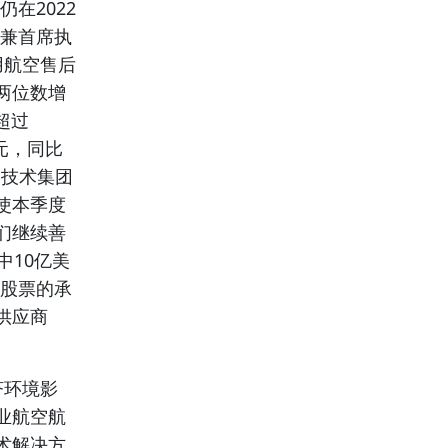
在2022
长兼首席执
商用航空售后
两位数增
超过
元，同比
和技术集团
使本季度
们继续善
中10亿美
购股票的承
供应商
济环境影
业航空航
术解决方