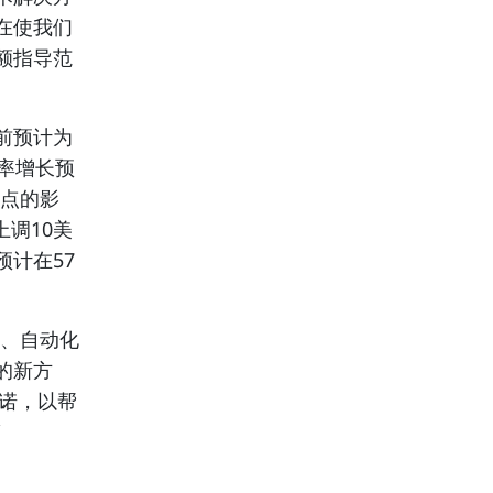
在使我们
额指导范
前预计为
润率增长预
基点的影
上调10美
计在57
制、自动化
的新方
承诺，以帮