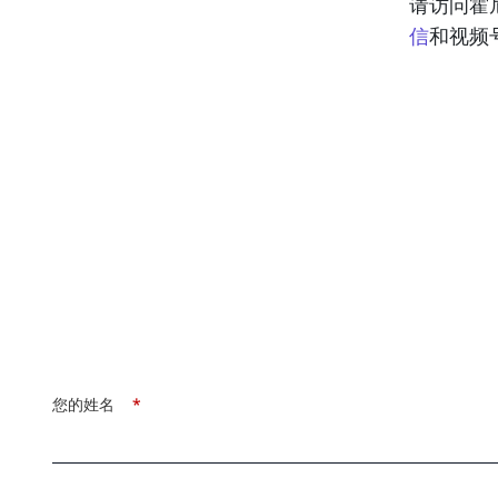
请访问霍
信
和视频
您的姓名
*