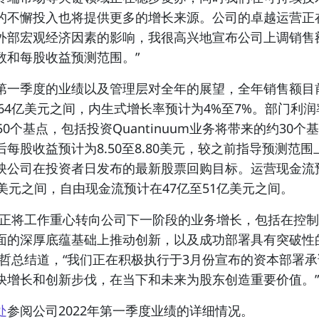
的不懈投入也将提供更多的增长来源。公司的卓越运营正
外部宏观经济因素的影响，我很高兴地宣布公司上调销售
数和每股收益预测范围。”
第一季度的业绩以及管理层对全年的展望，全年销售额目
至364亿美元之间，内生式增长率预计为4%至7%。部门利
50个基点，包括投资Quantinuum业务将带来的约30个
每股收益预计为8.50至8.80美元，较之前指导预测范围
映公司在投资者日发布的最新股票回购目标。运营现金流预
亿美元之间，自由现金流预计在47亿至51亿美元之间。
尔正将工作重心转向公司下一阶段的业务增长，包括在控
面的深厚底蕴基础上推动创新，以及成功部署具有突破性
瑞哲总结道，“我们正在积极执行于3月份宣布的资本部署
快增长和创新步伐，在当下和未来为股东创造重要价值。”
处
参阅公司2022年第一季度业绩的详细情况。