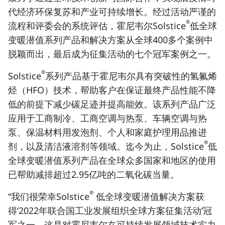
代经济环保复苏和产业可持续增长。经过活动严谨的
®
流程和评委会的系统评估，霍尼韦尔Solstice
低全球
变暖潜值系列产品和解决方案从全球400多个案例中
脱颖而出，最后成为征集活动的七个冠军案例之一。
®
Solstice
系列产品基于霍尼韦尔具有突破性的氢氟烯
烃（HFO）技术，帮助客户在保证最终产品性能不降
低的前提下减少碳足迹并提高能效。该系列产品广泛
应用于工商制冷、工商空调与热泵、车辆空调与热
泵、保温材料用发泡剂、个人和家庭护理用品推进
®
剂，以及清洁液溶剂等领域。迄今为止，Solstice
低
全球变暖潜值系列产品在全球众多国家和地区的使用
已帮助减排超过2.95亿吨的二氧化碳当量。
®
“我们很荣幸Solstice
低全球变暖潜值解决方案获
得‘2022年联合国工业发展组织全球方案征集活动’冠
军之一。这是对霍尼韦尔在可持续发展领域技术实力