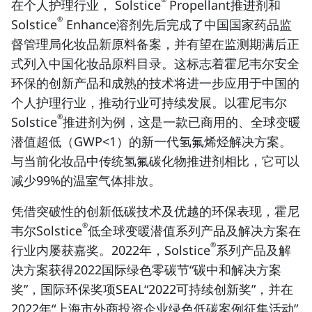
在个人护理行业， Solstice
Propellant推进剂和
®
Solstice
Enhance溶剂先后完成了中国国家药品监
督管理局化妆品新原料备案，并有望在监测期满后正
式列入中国化妆品原料目录。这标志着霍尼韦尔安全
环保的创新产品和成熟的技术将进一步应用于中国的
个人护理行业，推动行业可持续发展。以霍尼韦尔
®
Solstice
推进剂为例，这是一款已商用的、全球变暖
潜值超低（GWP<1）的新一代氢氟烯烃解决方案。
与当前化妆品中传统氢氟碳化物推进剂相比，它可以
减少99%的温室气体排放。
凭借突破性的创新低碳技术及优越的环保表现，霍尼
®
韦尔Solstice
低全球变暖潜值系列产品及解决方案在
®
行业内屡获嘉奖。2022年，Solstice
系列产品及解
决方案获得
2022国际绿色零碳节“碳中和解决方案
奖”，国际环保奖项SEAL“2022可持续创新奖”，并在
2022年“上海市外商投资企业绿色低碳案例征集活动”