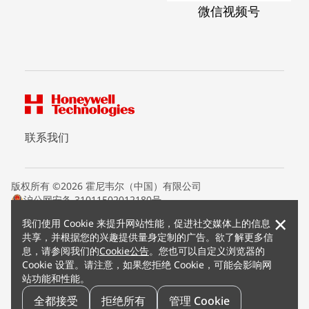
微信视频号
联系我们
版权所有 ©2026 霍尼韦尔（中国）有限公司
沪公网安备 31011502012180号
沪ICP备15008415号
×
我们使用 Cookie 来提升网站性能，促进社交媒体上的信息
条款条约
共享，并根据您的兴趣提供量身定制的广告。欲了解更多信
隐私声明
息，请参阅我们的
Cookie公告
。您也可以自定义浏览器的
您的隐私选项
Cookie 设置。请注意，如果您拒绝 Cookie，可能会影响网
霍尼韦尔科技Cookie通知
站功能和性能。
退订
漏洞报告
全都接受
拒绝所有
管理 Cookie