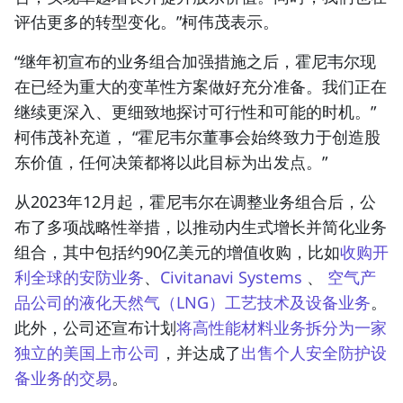
评估更多的转型变化。”
柯伟茂
表示。
“继年初宣布的业务组合加强措施之后，霍尼韦尔现
在已经为重大的变革性方案做好充分准备。我们正在
继续更深入、更细致地探讨可行性和可能的时机。”
柯伟茂补充道
， “霍尼韦尔董事会始终致力于创造股
东价值，任何决策都将以此目标为出发点。”
从2023年12月起，霍尼韦尔在调整业务组合后，公
布了多项战略性举措，以推动内生式增长并简化业务
组合，其中包括约90亿美元的增值收购，比如
收购开
利全球的安防业务
、
Civitanavi Systems
、
空气产
品公司的液化天然气（LNG）工艺技术及设备业务
。
此外，公司还宣布计划
将高性能材料业务拆分为一家
独立的美国上市公司
，并达成了
出售个人安全防护设
备业务的交易
。